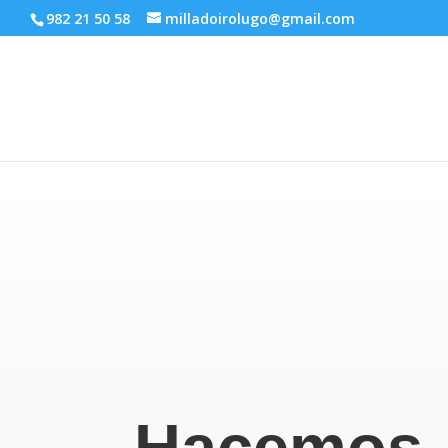
982 21 50 58
milladoirolugo@gmail.com
Hacemos