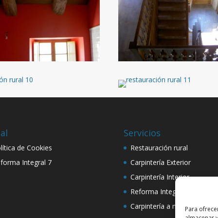
al
Servicios
lítica de Cookies
Restauración rural
forma Integral 7
Carpintería Exterior
Carpintería Interior
Reforma Integral
Carpintería a medida
Para ofrece
almacenar y