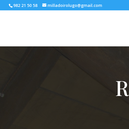
982 21 50 58
milladoirolugo@gmail.com
R