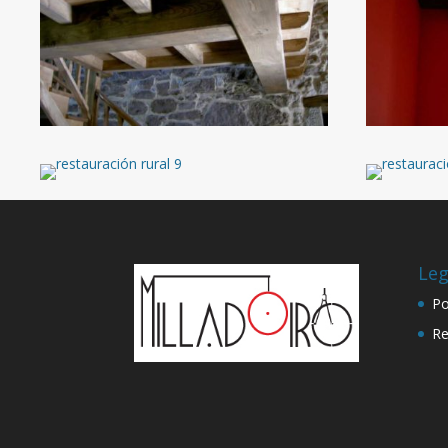
Leg
Po
Re