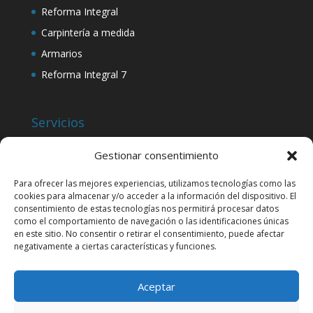
Reforma Integral
Carpintería a medida
Armarios
Reforma Integral 7
Servicios
Salones
Gestionar consentimiento
Muebles de Baño
Para ofrecer las mejores experiencias, utilizamos tecnologías como las
Cocinas
cookies para almacenar y/o acceder a la información del dispositivo. El
Tarimas
consentimiento de estas tecnologías nos permitirá procesar datos
como el comportamiento de navegación o las identificaciones únicas
Escaleras
en este sitio. No consentir o retirar el consentimiento, puede afectar
negativamente a ciertas características y funciones.
Cubrerradiadores
Reforma Integral 7
Aceptar